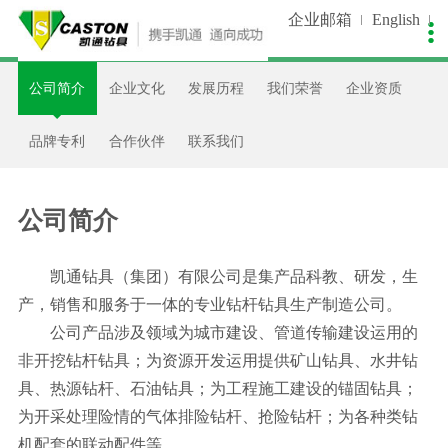
企业邮箱
English

关于我们
新闻中心
生产控制
产品中心
销售服务
人才招聘
公司简介
企业文化
发展历程
我们荣誉
企业资质
公司简介
公司新闻
生产装备
非开挖类
在线留言
人才理念
企业文化
视频中心
质量控制
潜孔钻类
资料下载
招聘职位
品牌专利
合作伙伴
联系我们
发展历程
工艺流程
石油钻类
设备维护
简历投递
公司简介
我们荣誉
客户案例
工程指导
凯通钻具（集团）有限公司是集产品科教、研发，生
企业资质
支持合作
产，销售和服务于一体的专业钻杆钻具生产制造公司。
公司产品涉及领域为城市建设、管道传输建设运用的
品牌专利
资讯天下
非开挖钻杆钻具；为资源开发运用提供矿山钻具、水井钻
合作伙伴
客户调查
具、热源钻杆、石油钻具；为工程施工建设的锚固钻具；
为开采处理险情的气体排险钻杆、抢险钻杆；为各种类钻
联系我们
机配套的联动配件等。