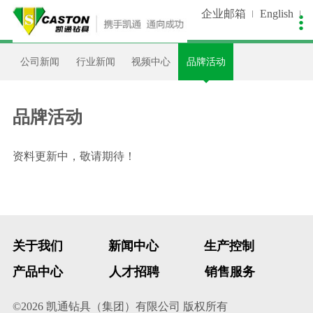
企业邮箱
English

关于我们
新闻中心
生产控制
产品中心
销售服务
人才招聘
公司新闻
行业新闻
视频中心
品牌活动
公司简介
公司新闻
生产装备
非开挖类
在线留言
人才理念
企业文化
视频中心
质量控制
潜孔钻类
资料下载
招聘职位
品牌活动
发展历程
工艺流程
石油钻类
设备维护
简历投递
资料更新中，敬请期待！
我们荣誉
客户案例
工程指导
企业资质
支持合作
品牌专利
资讯天下
关于我们
新闻中心
生产控制
合作伙伴
客户调查
产品中心
人才招聘
销售服务
联系我们
©2026
凯通钻具（集团）有限公司
版权所有