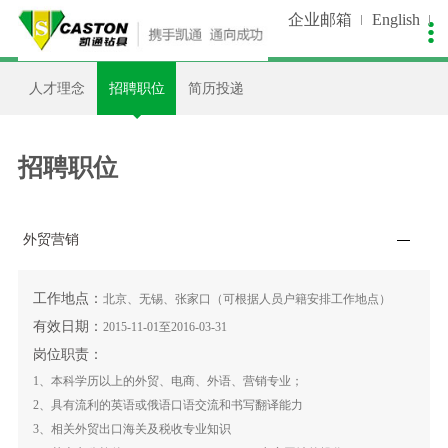
企业邮箱
English

关于我们
新闻中心
生产控制
产品中心
销售服务
人才招聘
人才理念
招聘职位
简历投递
公司简介
公司新闻
生产装备
非开挖类
在线留言
人才理念
企业文化
视频中心
质量控制
潜孔钻类
资料下载
招聘职位
招聘职位
发展历程
工艺流程
石油钻类
设备维护
简历投递
我们荣誉
客户案例
工程指导
外贸营销
企业资质
支持合作
工作地点：
北京、无锡、张家口（可根据人员户籍安排工作地点）
有效日期：
2015-11-01至2016-03-31
品牌专利
资讯天下
岗位职责：
1、本科学历以上的外贸、电商、外语、营销专业；
合作伙伴
客户调查
2、具有流利的英语或俄语口语交流和书写翻译能力
3、相关外贸出口海关及税收专业知识
联系我们