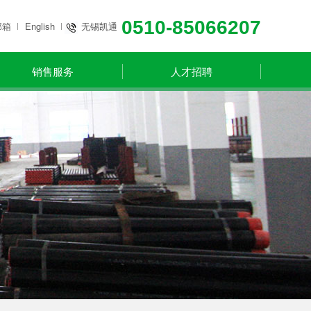
0510-85066207
邮箱
English
无锡凯通
销售服务
人才招聘
0313-3861881
宣化现代
13784581818
北京凯通