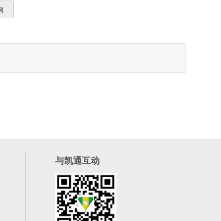
例
与凯通互动