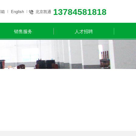
13784581818
邮箱
English
北京凯通
销售服务
人才招聘
0510-85066207
无锡凯通
0313-3861881
宣化现代