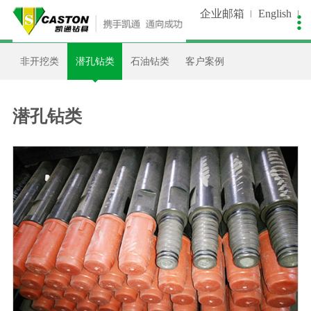
企业邮箱
English

关于我们
新闻中心
生产控制
产品中心
销售服务
人才招聘
非开挖类
潜孔钻类
石油钻类
客户案例
公司简介
公司新闻
生产装备
非开挖类
在线留言
人才理念
企业文化
视频中心
质量控制
潜孔钻类
资料下载
招聘职位
潜孔钻类
发展历程
工艺流程
石油钻类
设备维护
简历投递
我们荣誉
客户案例
工程指导
企业资质
支持合作
品牌专利
资讯天下
合作伙伴
客户调查
联系我们