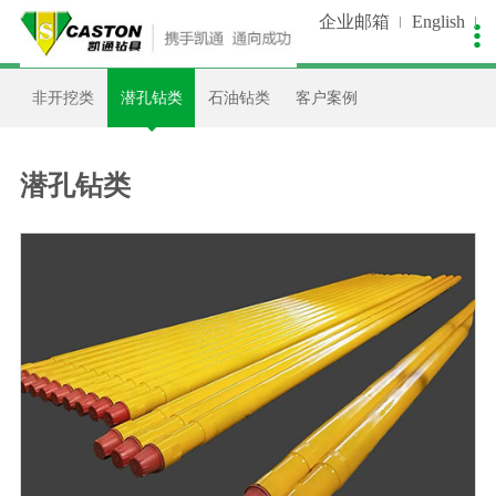
企业邮箱
English

关于我们
新闻中心
生产控制
产品中心
销售服务
人才招聘
非开挖类
潜孔钻类
石油钻类
客户案例
公司简介
公司新闻
生产装备
非开挖类
在线留言
人才理念
企业文化
视频中心
质量控制
潜孔钻类
资料下载
招聘职位
潜孔钻类
发展历程
工艺流程
石油钻类
设备维护
简历投递
我们荣誉
客户案例
工程指导
企业资质
支持合作
品牌专利
资讯天下
合作伙伴
客户调查
联系我们