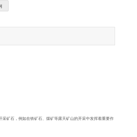
例
开采矿石，例如在铁矿石、煤矿等露天矿山的开采中发挥着重要作