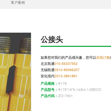
客户案例
公接头
如果您对我们的产品感兴趣，您可以
在线订购
北京凯通
010-56337552
无锡凯通
0510-85066207
宣化现代
0313-3861881
产品规格：
Φ178
产品型号：
Φ178*19*9.14米4-1/2BECO
产品代码：
ZG17801