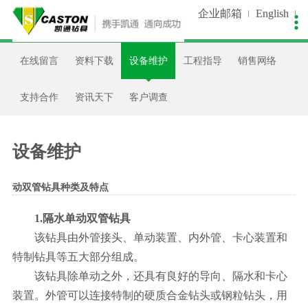
企业邮箱
English

关于我们
新闻中心
生产控制
产品中心
销售服务
人才招聘
在线留言
资料下载
设备维护
工程指导
销售网络
公司简介
公司新闻
生产装备
非开挖类
在线留言
人才理念
企业文化
视频中心
质量控制
潜孔钻类
资料下载
招聘职位
支持合作
资讯天下
客户调查
发展历程
工艺流程
石油钻类
设备维护
简历投递
设备维护
我们荣誉
客户案例
工程指导
动双管钻具种类及特点
企业资质
支持合作
1.隔水单动双管钻具
品牌专利
资讯天下
该钻具由外管接头、单动装置、内外管、卡心装置和
特制钻具等五大部分组成。
合作伙伴
客户调查
该钻具除单动之外，还具有良好的导向、隔水和卡心
装置。外管可以连接特制的硬质合金钻头或钢粒钻头，用
联系我们