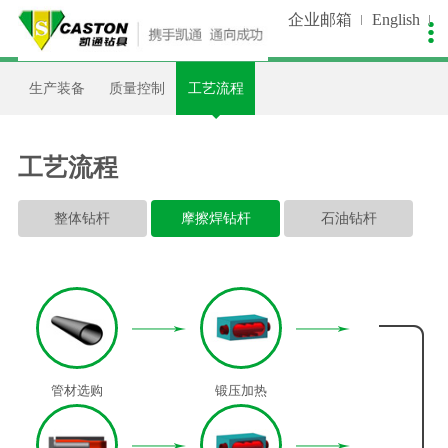
企业邮箱
English

关于我们
新闻中心
生产控制
产品中心
销售服务
人才招聘
生产装备
质量控制
工艺流程
公司简介
公司新闻
生产装备
非开挖类
在线留言
人才理念
企业文化
视频中心
质量控制
潜孔钻类
资料下载
招聘职位
工艺流程
发展历程
工艺流程
石油钻类
设备维护
简历投递
整体钻杆
摩擦焊钻杆
石油钻杆
我们荣誉
客户案例
工程指导
企业资质
支持合作
品牌专利
资讯天下
合作伙伴
客户调查
管材选购
锻压加热
联系我们