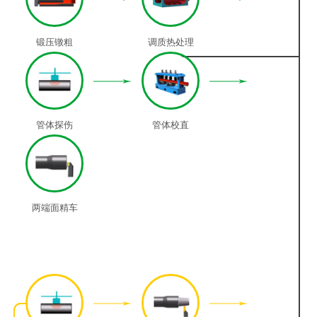
锻压镦粗
调质热处理
管体探伤
管体校直
两端面精车