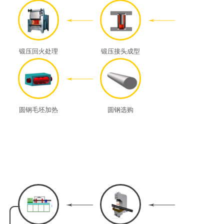
锻压回火处理
锻压接头成型
圆钢毛坯加热
圆钢选购