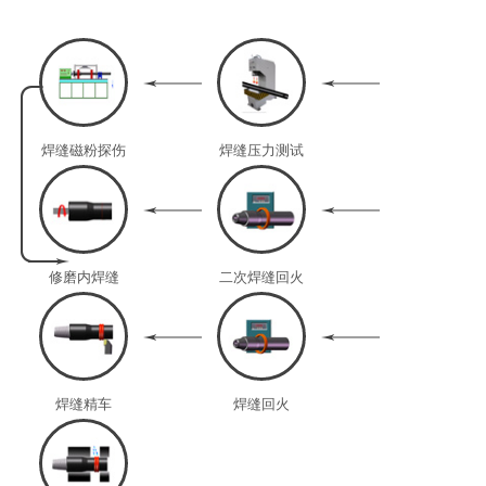
焊缝磁粉探伤
焊缝压力测试
修磨内焊缝
二次焊缝回火
焊缝精车
焊缝回火