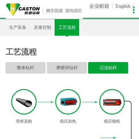
企业邮箱
English

关于我们
新闻中心
生产控制
产品中心
销售服务
人才招聘
生产装备
质量控制
工艺流程
公司简介
公司新闻
生产装备
非开挖类
在线留言
人才理念
企业文化
视频中心
质量控制
潜孔钻类
资料下载
招聘职位
工艺流程
发展历程
工艺流程
石油钻类
设备维护
简历投递
整体钻杆
摩擦焊钻杆
石油钻杆
我们荣誉
客户案例
工程指导
企业资质
支持合作
品牌专利
资讯天下
合作伙伴
客户调查
管材选购
锻压加热
锻压镦粗
联系我们